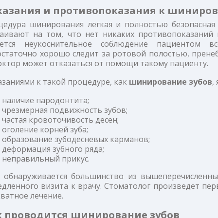
казания и противопоказания к шиниров
цедура шинирования легкая и полностью безопасная
таивают на том, что нет никаких противопоказаний
яется неукоснительное соблюдение пациентом в
остаточно хорошо следит за ротовой полостью, прене
ктор может отказаться от помощи такому пациенту.
заниями к такой процедуре, как
шинирование зубов
,
наличие пародонтита;
чрезмерная подвижность зубов;
частая кровоточивость десен;
оголение корней зуба;
образование зубодесневых карманов;
деформация зубного ряда;
неправильный прикус.
и обнаруживается большинство из вышеперечисленны
дленного визита к врачу. Стоматолог произведет пер
ватное лечение.
к проводится шинирование зубов