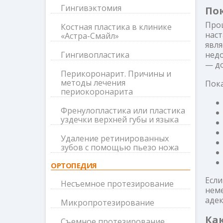
Гингивэктомия
По
Про
Костная пластика в клинике
нас
«Астра-Смайл»
явл
Гингивопластика
нед
— до
Перикоронарит. Причины и
методы лечения
Пока
периокоронарита
Френулопластика или пластика
уздечки верхней губы и языка
Удаление ретинированных
зубов с помощью пьезо ножа
ОРТОПЕДИЯ
Есл
Несъемное протезирование
неме
адек
Микропротезирование
Ка
Съемное протезирование