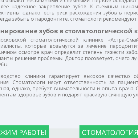
ы бывают несъемными и съемными. Первые обладают 
олее надежное закрепление зубов. К съемным шинам
ктивны, однако, есть риск расхождения зубов в пери
егда забыть о пародонтите, стоматологи рекомендую
нирование зубов в стоматологической 
осковской стоматологической клинике «Астра-См
циалисты, которые возьмутся за лечение пародонти
вичном осмотре врач определит степень тяжести забо
анты решения проблемы. Доктор посоветует, с чего л
убы.
оводство клиники гарантирует высокое качество о
ения. Стоматологи несут ответственность за пациен
ная, однако, требует внимательности и опыта врача.
ентам здоровье зубов и подарят красивую сияющую ул
ЕЖИМ РАБОТЫ
СТОМАТОЛОГИ