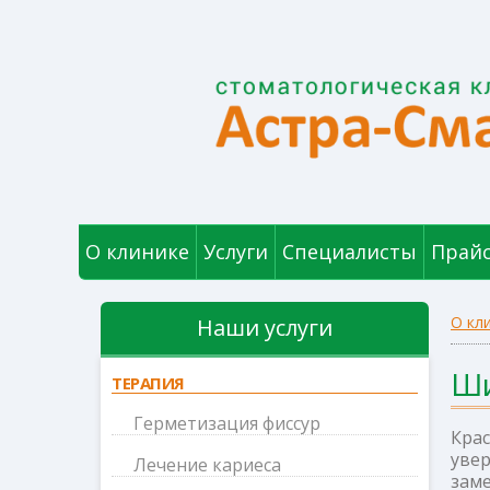
О клинике
Услуги
Специалисты
Прайс
О кл
Наши услуги
Ши
ТЕРАПИЯ
Герметизация фиссур
Кра
увер
Лечение кариеса
зам