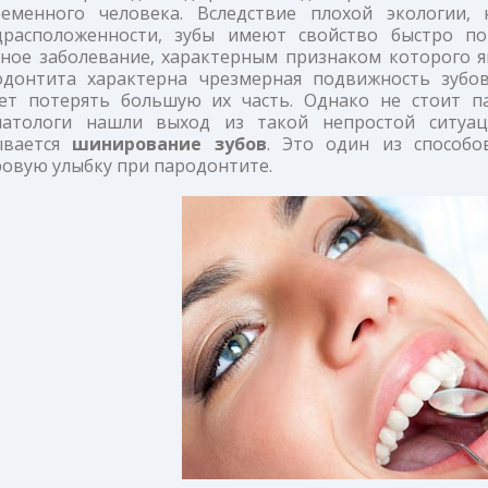
ременного человека. Вследствие плохой экологии, 
драсположенности, зубы имеют свойство быстро по
ное заболевание, характерным признаком которого яв
одонтита характерна чрезмерная подвижность зубо
ет потерять большую их часть. Однако не стоит п
матологи нашли выход из такой непростой ситуац
ывается
шинирование зубов
. Это один из способо
овую улыбку при пародонтите.