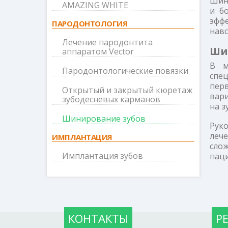
Шин
AMAZING WHITE
и б
эффе
ПАРОДОНТОЛОГИЯ
навс
Лечение пародонтита
Ши
аппаратом Vector
В м
Пародонтологические повязки
спе
пер
Открытый и закрытый кюретаж
вари
зубодесневых карманов
на з
Шинирование зубов
Рук
леч
ИМПЛАНТАЦИЯ
слож
Имплантация зубов
паци
КОНТАКТЫ
Р