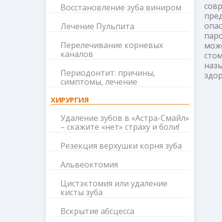
сов
Восстановление зуба виниром
пре
опас
Лечение Пульпита
пар
Перелечивание корневых
мож
каналов
сто
наз
Периодонтит: причины,
здор
симптомы, лечение
ХИРУРГИЯ
Удаление зубов в «Астра-Смайл»
– скажите «нет» страху и боли!
Резекция верхушки корня зуба
Альвеоктомия
Цистэктомия или удаление
кисты зуба
Вскрытие абсцесса