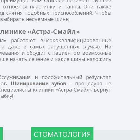
преимуществом. Они обеспечивают лучшее
 относятся пластинки и каппы. Они также
од снятия подобных приспособлений. Чтобы
т выбирать несъемные шины.
клинике «Астра-Смайл»
айл» работают высококвалифицированные
та даже в самых запущенных случаях. На
левания и обсудит с пациентом возможные
учше начать лечение и какие шины наложить
бслуживания и положительный результат
тов.
Шинирование зубов
– процедура не
 Специалисты клиники «Астра-Смайл» вернут
ыбку!
Я
СТОМАТОЛОГИЯ