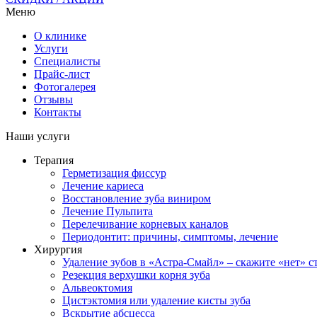
Меню
О клинике
Услуги
Специалисты
Прайс-лист
Фотогалерея
Отзывы
Контакты
Наши услуги
Терапия
Герметизация фиссур
Лечение кариеса
Восстановление зуба виниром
Лечение Пульпита
Перелечивание корневых каналов
Периодонтит: причины, симптомы, лечение
Хирургия
Удаление зубов в «Астра-Смайл» – скажите «нет» ст
Резекция верхушки корня зуба
Альвеоктомия
Цистэктомия или удаление кисты зуба
Вскрытие абсцесса