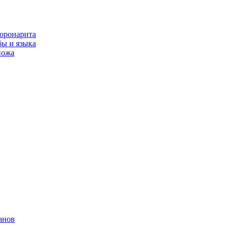
оронарита
бы и языка
ножа
анов