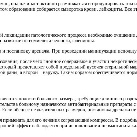
ман, она начинает активно размножаться и продуцировать токс
том образовании собирается сыворотка крови, лейкоциты. Все эт
ой ликвидации патологического процесса необходимо очищение д
 развитие остеомиелита челюсти, флегмоны.
 и постановку дренажа. При проведении манипуляции используе
азования, после чего гнойное содержимое и участки некротичес
 который представляет собой продольный кусочек стерильной м
й раны, а второй – наружу. Таким образом обеспечивается норм
ляются полости большого размера, требующие длинного разреза
ательства больному назначаются антибактериальные препараты 
Если абсцесс незначительных размеров, постановка дренажа не
ьзя применять для его лечения согревающие компрессы. В подобн
ороший эффект наблюдается при использовании перманганата ка