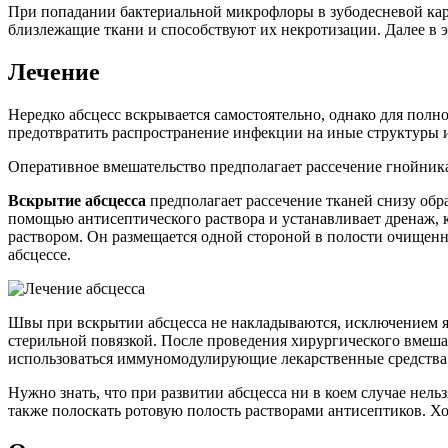
При попадании бактериальной микрофлоры в зубодесневой кар
близлежащие ткани и способствуют их некротизации. Далее в э
Лечение
Нередко абсцесс вскрывается самостоятельно, однако для полн
предотвратить распространение инфекции на иные структуры и
Оперативное вмешательство предполагает рассечение гнойника
Вскрытие абсцесса
предполагает рассечение тканей снизу обр
помощью антисептического раствора и устанавливает дренаж,
раствором. Он размещается одной стороной в полости очищенно
абсцессе.
Швы при вскрытии абсцесса не накладываются, исключением яв
стерильной повязкой. После проведения хирургического вмеш
использоваться иммуномодулирующие лекарственные средства. 
Нужно знать, что при развитии абсцесса ни в коем случае нел
также полоскать ротовую полость растворами антисептиков. Х