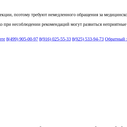
фекции, поэтому требуют немедленного обращения за медицинс
ко при несоблюдении рекомендаций могут развиться неприятные
рте
8(499)
905-00-97
8(916)
025-55-33
8(925)
533-94-73
Обратный 