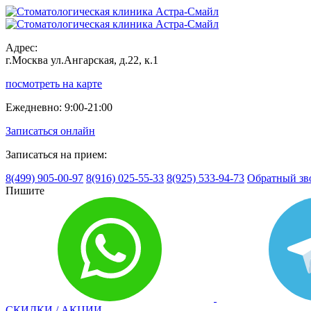
Адрес:
г.Москва ул.Ангарская, д.22, к.1
посмотреть на карте
Ежедневно:
9:00-21:00
Записаться онлайн
Записаться на прием:
8(499)
905-00-97
8(916)
025-55-33
8(925)
533-94-73
Обратный зв
Пишите
СКИДКИ / АКЦИИ