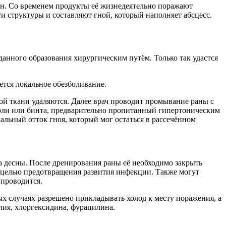
ин. Со временем продукты её жизнедеятельно поражают
и структуры и составляют гной, который наполняет абсцесс.
анного образования хирургическим путём. Только так удастся
тся локальное обезболивание.
кой ткани удаляются. Далее врач проводит промывание раны с
арли или бинта, предварительно пропитанный гипертоническим
альный отток гноя, который мог остаться в рассечённом
 десны. После дренирования раны её необходимо закрыть
с целью предотвращения развития инфекции. Также могут
 проводится.
ых случаях разрешено прикладывать холод к месту поражения, а
лия, хлоргексидина, фурацилина.