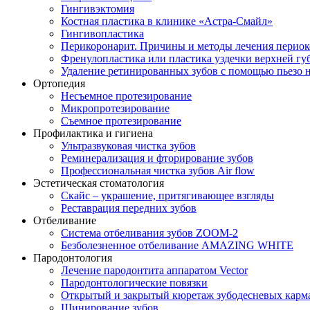
Гингивэктомия
Костная пластика в клинике «Астра-Смайл»
Гингивопластика
Перикоронарит. Причины и методы лечения периок
Френулопластика или пластика уздечки верхней гу
Удаление ретинированных зубов с помощью пьезо 
Ортопедия
Несъемное протезирование
Микропротезирование
Съемное протезирование
Профилактика и гигиена
Ультразвуковая чистка зубов
Реминерализация и фторирование зубов
Профессиональная чистка зубов Air flow
Эстетическая стоматология
Скайс – украшение, притягивающее взгляды
Реставрация передних зубов
Отбеливание
Система отбеливания зубов ZOOM-2
Безболезненное отбеливание AMAZING WHITE
Пародонтология
Лечение пародонтита аппаратом Vector
Пародонтологические повязки
Открытый и закрытый кюретаж зубодесневых карм
Шинирование зубов